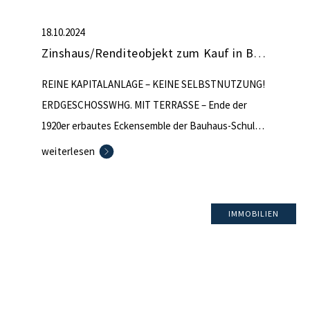
18.10.2024
Zinshaus/Renditeobjekt zum Kauf in Berlin (nicht mehr verfügbar)
REINE KAPITALANLAGE – KEINE SELBSTNUTZUNG!
ERDGESCHOSSWHG. MIT TERRASSE – Ende der
1920er erbautes Eckensemble der Bauhaus-Schule –
2 Aufgänge – gläserner Aufzug im Innenhof –
weiterlesen
insgesamt 21 Zwei- bis-Fünf-Zimmer-Wohnungen,
davon derzeit 6 bereits verkauft – 2019 nach WEG
aufgeteilt – 2004 DG-Ausbau zu 3 Wohnungen – sehr
IMMOBILIEN
gepflegter Zustand – Wohnungen teilweise mit
Kellerabteil