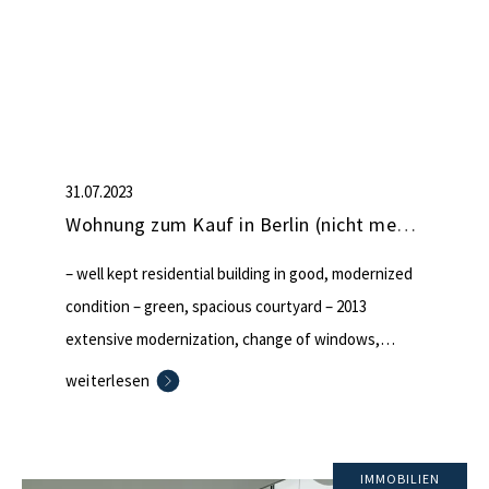
31.07.2023
Wohnung zum Kauf in Berlin (nicht mehr verfügbar)
– well kept residential building in good, modernized
condition – green, spacious courtyard – 2013
extensive modernization, change of windows,
refurbishment of hallways, new heating, installing
weiterlesen
of solar panels – elevator – courtyard parking space
available for rent – basement compartment –
housing maintenance fee 212,71€
IMMOBILIEN