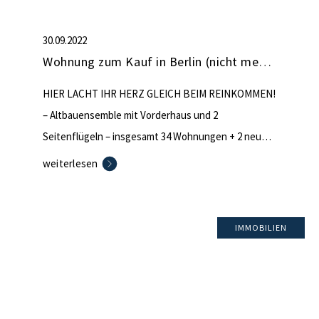
30.09.2022
Wohnung zum Kauf in Berlin (nicht mehr verfügbar)
HIER LACHT IHR HERZ GLEICH BEIM REINKOMMEN!
– Altbauensemble mit Vorderhaus und 2
Seitenflügeln – insgesamt 34 Wohnungen + 2 neu
entstehende DG-Wohnungen – 2011 aufgeteilt –
weiterlesen
umfassende Sanierung des
Gemeinschaftseigentums und DG-Ausbau – großer,
ruhiger Innenhof – Erdgas-Zentralheizung –
IMMOBILIEN
Kellerabteil