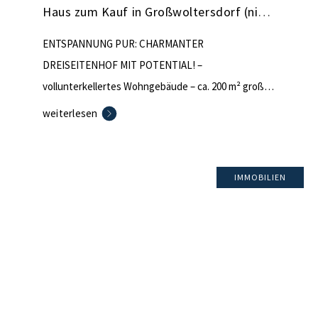
Haus zum Kauf in Großwoltersdorf (nicht mehr verfügbar)
ENTSPANNUNG PUR: CHARMANTER
DREISEITENHOF MIT POTENTIAL! –
vollunterkellertes Wohngebäude – ca. 200 m² große
Scheune – Stallungen mit ca. 190 m² Nutzfläche –
weiterlesen
wunderschöner, natürlicher Garten – 1998 wurden
Dach, Heizung und Fenster erneuert – großes
Dachgeschoss mit ca. 73 m² Ausbaureserve (über 3
IMMOBILIEN
m Höhe) – Ölzentralheizung