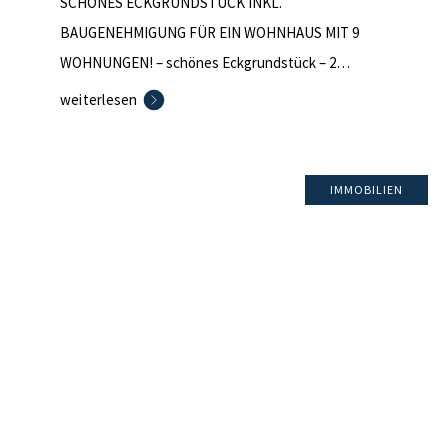
SCHÖNES ECKGRUNDSTÜCK INKL.
BAUGENEHMIGUNG FÜR EIN WOHNHAUS MIT 9
WOHNUNGEN! – schönes Eckgrundstück – 2
Flurstücke – baureif erschlossen – keine
weiterlesen
Bestandsbauten, keine Baulasten –
Baugenehmigung für den Neubau eines 3-
geschossigen Mehrfamilienhauses im Kaufpreis
IMMOBILIEN
bereits enthalten