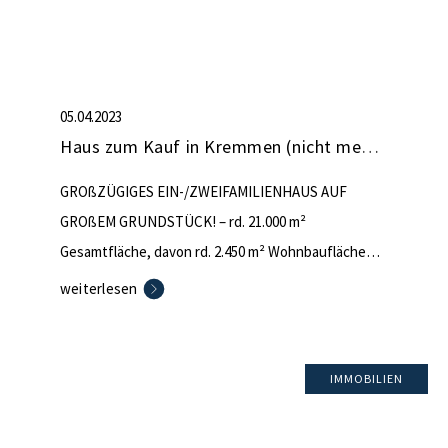
05.04.2023
Haus zum Kauf in Kremmen (nicht mehr verfügbar)
GROßZÜGIGES EIN-/ZWEIFAMILIENHAUS AUF
GROßEM GRUNDSTÜCK! – rd. 21.000 m²
Gesamtfläche, davon rd. 2.450 m² Wohnbaufläche
und 18.500 m² Obstbaumplantage (über 100 Apfel-
weiterlesen
und 2 Kirschbäume) – Grundstück kann geteilt und
ein weiteres Einfamilienhaus errichtet werden –
positiver Vorbescheid liegt vor! – massives,
IMMOBILIEN
vollunterkellertes Klinkerhaus mit Einliegerwohnung
im DG – Ölheizung – Carport mit Platz für […]