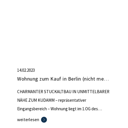
14.02.2023
Wohnung zum Kauf in Berlin (nicht mehr verfügbar)
CHARMANTER STUCKALTBAU IN UNMITTELBARER
NÄHE ZUM KUDAMM – repräsentativer
Eingangsbereich – Wohnung liegt im 1.OG des
Vorderhauses – Aufzug – Kellerabteil inklusive –
weiterlesen
vorhandenes Mobiliar ist im Kaufpreis enthalten