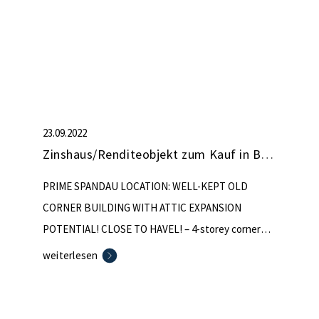
23.09.2022
Zinshaus/Renditeobjekt zum Kauf in Berlin (nicht mehr verfügbar)
PRIME SPANDAU LOCATION: WELL-KEPT OLD
CORNER BUILDING WITH ATTIC EXPANSION
POTENTIAL! CLOSE TO HAVEL! – 4-storey corner
building from the Wilhelminian era – quiet, green
weiterlesen
inner courtyard – neat condition, regularly
maintained – gas central heating – rent increase
possible – expansion potential in the roof (approx.