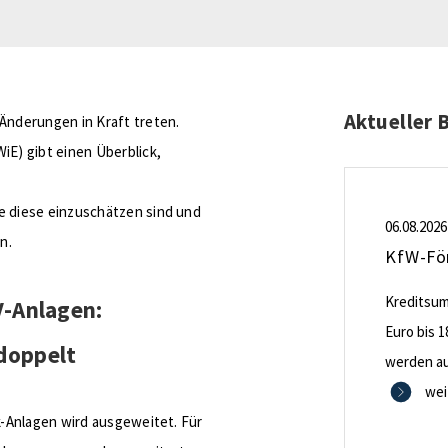
Aktueller 
nderungen in Kraft treten.
E) gibt einen Überblick,
 diese einzuschätzen sind und
06.08.2026
n.
Kreditsumm
-Anlagen:
Euro bis 1
rdoppelt
werden aus
0,53 Proze
wei
-Anlagen wird ausgeweitet. Für
Zinsbindu