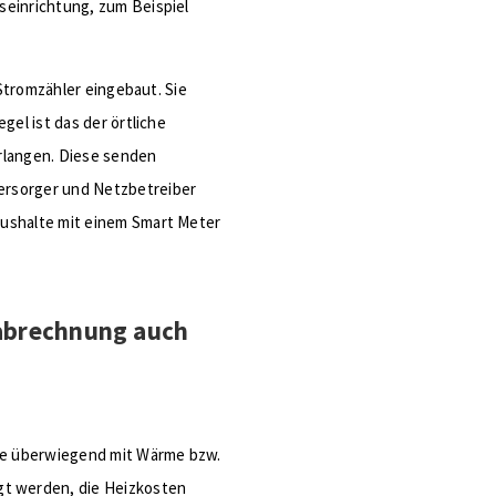
seinrichtung, zum Beispiel
 Stromzähler eingebaut. Sie
gel ist das der örtliche
rlangen. Diese senden
ersorger und Netzbetreiber
aushalte mit einem Smart Meter
abrechnung auch
die überwiegend mit Wärme bzw.
t werden, die Heizkosten