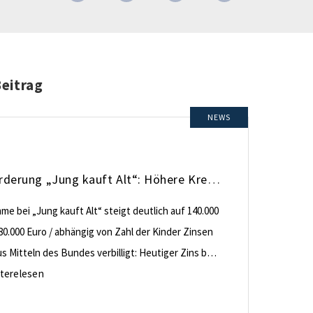
Beitrag
NEWS
KfW-Förderung „Jung kauft Alt“: Höhere Kredite ab August 2026
e bei „Jung kauft Alt“ steigt deutlich auf 140.000
80.000 Euro / abhängig von Zahl der Kinder Zinsen
 Mitteln des Bundes verbilligt: Heutiger Zins bei
nt effektiv bei 35 Jahren Laufzeit und 10 Jahren
terelesen
ng Antragstellende verpflichten sich zu