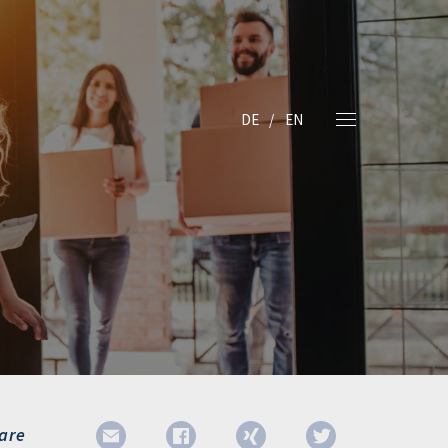
DE
EN
are