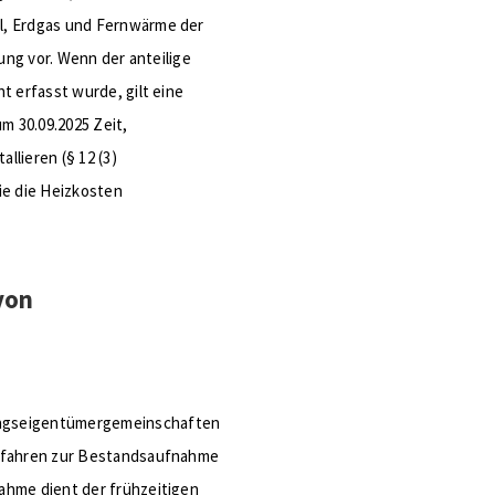
l, Erdgas und Fernwärme der
nung vor. Wenn der anteilige
t erfasst wurde, gilt eine
 30.09.2025 Zeit,
llieren (§ 12 (3)
e die Heizkosten
von
ungseigentümergemeinschaften
erfahren zur Bestandsaufnahme
ahme dient der frühzeitigen