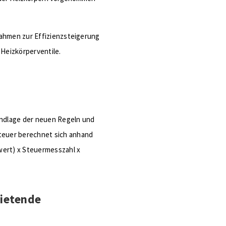
nahmen zur Effizienzsteigerung
Heizkörperventile.
undlage der neuen Regeln und
euer berechnet sich anhand
wert) x Steuermesszahl x
mietende