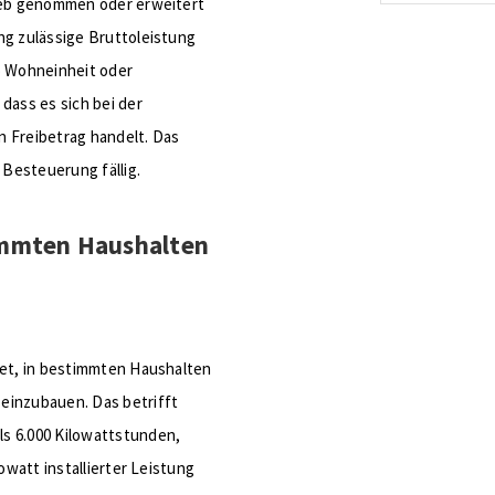
rieb genommen oder erweitert
energetis
ng zulässige Bruttoleistung
Förderzus
o Wohneinheit oder
dass es sich bei der
n Freibetrag handelt. Das
 Besteuerung fällig.
immten Haushalten
tet, in bestimmten Haushalten
einzubauen. Das betrifft
s 6.000 Kilowattstunden,
owatt installierter Leistung