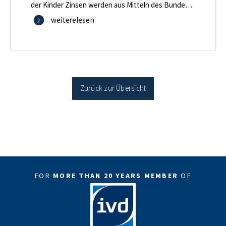
der Kinder Zinsen werden aus Mitteln des Bundes
verbilligt: Heutiger Zins bei 0,53 Prozent effektiv bei
weiterelesen
35 Jahren Laufzeit und 10 Jahren Zinsbindung
Antragstellende verpflichten sich zu energetischer
Sanierung binnen 54 Monaten nach Förderzusage /
Sanierung in Einzelmaßnahmen […]
Zurück zur Übersicht
FOR
MORE THAN 20 YEARS MEMBER
OF