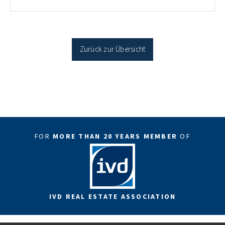
Antragstellende verpflichten sich zu energetischer
Sanierung binnen 54 Monaten nach Förderzusage /
Sanierung in Einzelmaßnahmen […]
Zurück zur Übersicht
FOR
MORE THAN 20 YEARS MEMBER
OF
IVD REAL ESTATE ASSOCIATION