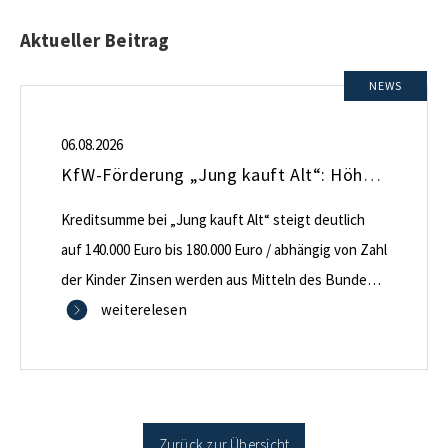
Aktueller Beitrag
NEWS
06.08.2026
KfW-Förderung „Jung kauft Alt“: Höhere Kredite ab August 2026
Kreditsumme bei „Jung kauft Alt“ steigt deutlich
auf 140.000 Euro bis 180.000 Euro / abhängig von Zahl
der Kinder Zinsen werden aus Mitteln des Bundes
verbilligt: Heutiger Zins bei 0,53 Prozent effektiv bei
weiterelesen
35 Jahren Laufzeit und 10 Jahren Zinsbindung
Antragstellende verpflichten sich zu energetischer
Sanierung binnen 54 Monaten nach Förderzusage /
Sanierung in Einzelmaßnahmen […]
Zurück zur Übersicht