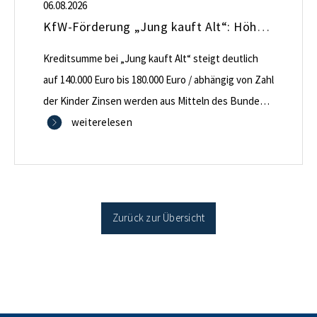
06.08.2026
KfW-Förderung „Jung kauft Alt“: Höhere Kredite ab August 2026
Kreditsumme bei „Jung kauft Alt“ steigt deutlich
auf 140.000 Euro bis 180.000 Euro / abhängig von Zahl
der Kinder Zinsen werden aus Mitteln des Bundes
verbilligt: Heutiger Zins bei 0,53 Prozent effektiv bei
weiterelesen
35 Jahren Laufzeit und 10 Jahren Zinsbindung
Antragstellende verpflichten sich zu energetischer
Sanierung binnen 54 Monaten nach Förderzusage /
Sanierung in Einzelmaßnahmen […]
Zurück zur Übersicht