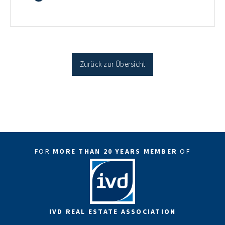
35 Jahren Laufzeit und 10 Jahren Zinsbindung
Antragstellende verpflichten sich zu energetischer
Sanierung binnen 54 Monaten nach Förderzusage /
Sanierung in Einzelmaßnahmen […]
Zurück zur Übersicht
FOR
MORE THAN 20 YEARS MEMBER
OF
IVD REAL ESTATE ASSOCIATION