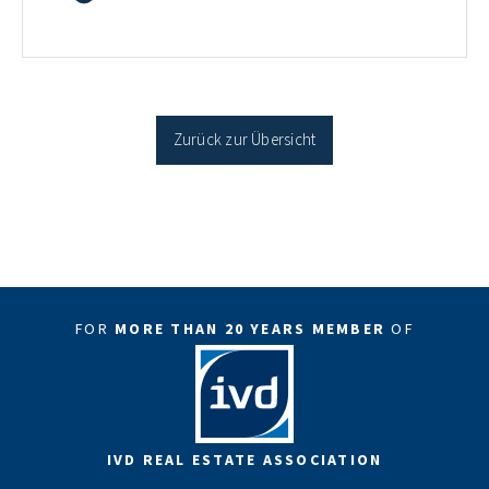
35 Jahren Laufzeit und 10 Jahren Zinsbindung
Antragstellende verpflichten sich zu energetischer
Sanierung binnen 54 Monaten nach Förderzusage /
Sanierung in Einzelmaßnahmen […]
Zurück zur Übersicht
FOR
MORE THAN 20 YEARS MEMBER
OF
IVD REAL ESTATE ASSOCIATION