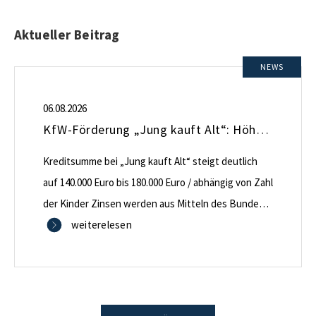
Aktueller Beitrag
NEWS
06.08.2026
KfW-Förderung „Jung kauft Alt“: Höhere Kredite ab August 2026
Kreditsumme bei „Jung kauft Alt“ steigt deutlich
auf 140.000 Euro bis 180.000 Euro / abhängig von Zahl
der Kinder Zinsen werden aus Mitteln des Bundes
verbilligt: Heutiger Zins bei 0,53 Prozent effektiv bei
weiterelesen
35 Jahren Laufzeit und 10 Jahren Zinsbindung
Antragstellende verpflichten sich zu energetischer
Sanierung binnen 54 Monaten nach Förderzusage /
Sanierung in Einzelmaßnahmen […]