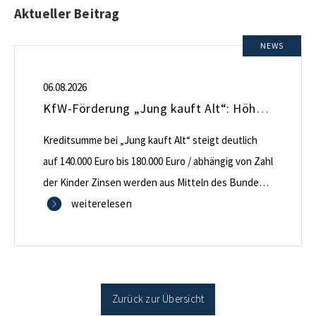
Aktueller Beitrag
NEWS
06.08.2026
KfW-Förderung „Jung kauft Alt“: Höhere Kredite ab August 2026
Kreditsumme bei „Jung kauft Alt“ steigt deutlich
auf 140.000 Euro bis 180.000 Euro / abhängig von Zahl
der Kinder Zinsen werden aus Mitteln des Bundes
verbilligt: Heutiger Zins bei 0,53 Prozent effektiv bei
weiterelesen
35 Jahren Laufzeit und 10 Jahren Zinsbindung
Antragstellende verpflichten sich zu energetischer
Sanierung binnen 54 Monaten nach Förderzusage /
Sanierung in Einzelmaßnahmen […]
Zurück zur Übersicht