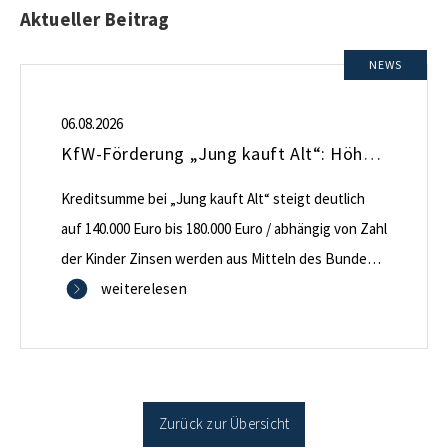
Aktueller Beitrag
NEWS
06.08.2026
KfW-Förderung „Jung kauft Alt“: Höhere Kredite ab August 2026
Kreditsumme bei „Jung kauft Alt“ steigt deutlich
auf 140.000 Euro bis 180.000 Euro / abhängig von Zahl
der Kinder Zinsen werden aus Mitteln des Bundes
verbilligt: Heutiger Zins bei 0,53 Prozent effektiv bei
weiterelesen
35 Jahren Laufzeit und 10 Jahren Zinsbindung
Antragstellende verpflichten sich zu energetischer
Sanierung binnen 54 Monaten nach Förderzusage /
Sanierung in Einzelmaßnahmen […]
Zurück zur Übersicht