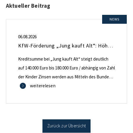
Aktueller Beitrag
NEWS
06.08.2026
KfW-Förderung „Jung kauft Alt“: Höhere Kredite ab August 2026
Kreditsumme bei „Jung kauft Alt“ steigt deutlich
auf 140.000 Euro bis 180.000 Euro / abhängig von Zahl
der Kinder Zinsen werden aus Mitteln des Bundes
verbilligt: Heutiger Zins bei 0,53 Prozent effektiv bei
weiterelesen
35 Jahren Laufzeit und 10 Jahren Zinsbindung
Antragstellende verpflichten sich zu energetischer
Sanierung binnen 54 Monaten nach Förderzusage /
Sanierung in Einzelmaßnahmen […]
Zurück zur Übersicht