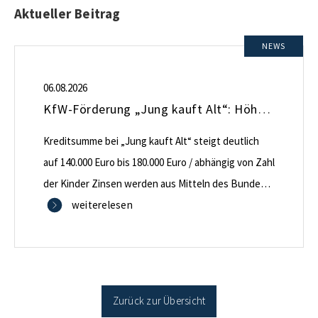
Aktueller Beitrag
NEWS
06.08.2026
KfW-Förderung „Jung kauft Alt“: Höhere Kredite ab August 2026
Kreditsumme bei „Jung kauft Alt“ steigt deutlich
auf 140.000 Euro bis 180.000 Euro / abhängig von Zahl
der Kinder Zinsen werden aus Mitteln des Bundes
verbilligt: Heutiger Zins bei 0,53 Prozent effektiv bei
weiterelesen
35 Jahren Laufzeit und 10 Jahren Zinsbindung
Antragstellende verpflichten sich zu energetischer
Sanierung binnen 54 Monaten nach Förderzusage /
Sanierung in Einzelmaßnahmen […]
Zurück zur Übersicht