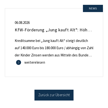
NEWS
06.08.2026
KfW-Förderung „Jung kauft Alt“: Höhere Kredite ab August 2026
Kreditsumme bei „Jung kauft Alt“ steigt deutlich
auf 140.000 Euro bis 180.000 Euro / abhängig von Zahl
der Kinder Zinsen werden aus Mitteln des Bundes
verbilligt: Heutiger Zins bei 0,53 Prozent effektiv bei
weiterelesen
35 Jahren Laufzeit und 10 Jahren Zinsbindung
Antragstellende verpflichten sich zu energetischer
Sanierung binnen 54 Monaten nach Förderzusage /
Sanierung in Einzelmaßnahmen […]
Zurück zur Übersicht