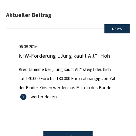
Aktueller Beitrag
NEWS
06.08.2026
KfW-Förderung „Jung kauft Alt“: Höhere Kredite ab August 2026
Kreditsumme bei „Jung kauft Alt“ steigt deutlich
auf 140.000 Euro bis 180.000 Euro / abhängig von Zahl
der Kinder Zinsen werden aus Mitteln des Bundes
verbilligt: Heutiger Zins bei 0,53 Prozent effektiv bei
weiterelesen
35 Jahren Laufzeit und 10 Jahren Zinsbindung
Antragstellende verpflichten sich zu energetischer
Sanierung binnen 54 Monaten nach Förderzusage /
Sanierung in Einzelmaßnahmen […]