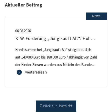
Aktueller Beitrag
NEWS
06.08.2026
KfW-Förderung „Jung kauft Alt“: Höhere Kredite ab August 2026
Kreditsumme bei „Jung kauft Alt“ steigt deutlich
auf 140.000 Euro bis 180.000 Euro / abhängig von Zahl
der Kinder Zinsen werden aus Mitteln des Bundes
verbilligt: Heutiger Zins bei 0,53 Prozent effektiv bei
weiterelesen
35 Jahren Laufzeit und 10 Jahren Zinsbindung
Antragstellende verpflichten sich zu energetischer
Sanierung binnen 54 Monaten nach Förderzusage /
Sanierung in Einzelmaßnahmen […]
Zurück zur Übersicht