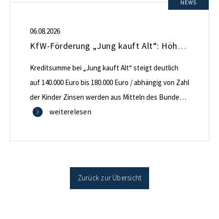
NEWS
06.08.2026
KfW-Förderung „Jung kauft Alt“: Höhere Kredite ab August 2026
Kreditsumme bei „Jung kauft Alt“ steigt deutlich
auf 140.000 Euro bis 180.000 Euro / abhängig von Zahl
der Kinder Zinsen werden aus Mitteln des Bundes
verbilligt: Heutiger Zins bei 0,53 Prozent effektiv bei
weiterelesen
35 Jahren Laufzeit und 10 Jahren Zinsbindung
Antragstellende verpflichten sich zu energetischer
Sanierung binnen 54 Monaten nach Förderzusage /
Sanierung in Einzelmaßnahmen […]
Zurück zur Übersicht