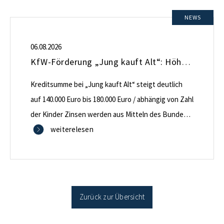
NEWS
06.08.2026
KfW-Förderung „Jung kauft Alt“: Höhere Kredite ab August 2026
Kreditsumme bei „Jung kauft Alt“ steigt deutlich
auf 140.000 Euro bis 180.000 Euro / abhängig von Zahl
der Kinder Zinsen werden aus Mitteln des Bundes
verbilligt: Heutiger Zins bei 0,53 Prozent effektiv bei
weiterelesen
35 Jahren Laufzeit und 10 Jahren Zinsbindung
Antragstellende verpflichten sich zu energetischer
Sanierung binnen 54 Monaten nach Förderzusage /
Sanierung in Einzelmaßnahmen […]
Zurück zur Übersicht