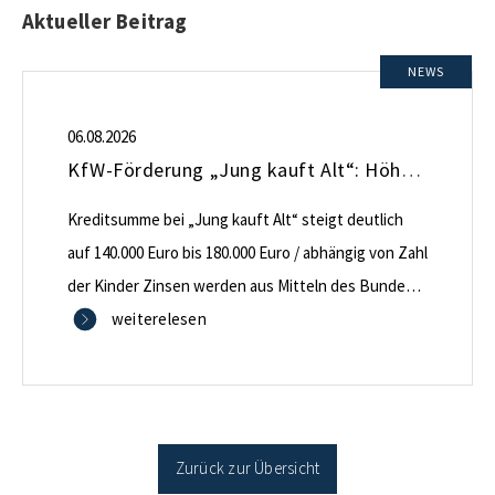
Aktueller Beitrag
NEWS
06.08.2026
KfW-Förderung „Jung kauft Alt“: Höhere Kredite ab August 2026
Kreditsumme bei „Jung kauft Alt“ steigt deutlich
auf 140.000 Euro bis 180.000 Euro / abhängig von Zahl
der Kinder Zinsen werden aus Mitteln des Bundes
verbilligt: Heutiger Zins bei 0,53 Prozent effektiv bei
weiterelesen
35 Jahren Laufzeit und 10 Jahren Zinsbindung
Antragstellende verpflichten sich zu energetischer
Sanierung binnen 54 Monaten nach Förderzusage /
Sanierung in Einzelmaßnahmen […]
Zurück zur Übersicht