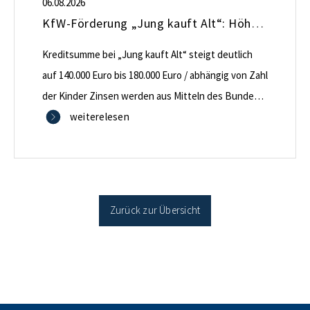
06.08.2026
KfW-Förderung „Jung kauft Alt“: Höhere Kredite ab August 2026
Kreditsumme bei „Jung kauft Alt“ steigt deutlich
auf 140.000 Euro bis 180.000 Euro / abhängig von Zahl
der Kinder Zinsen werden aus Mitteln des Bundes
verbilligt: Heutiger Zins bei 0,53 Prozent effektiv bei
weiterelesen
35 Jahren Laufzeit und 10 Jahren Zinsbindung
Antragstellende verpflichten sich zu energetischer
Sanierung binnen 54 Monaten nach Förderzusage /
Sanierung in Einzelmaßnahmen […]
Zurück zur Übersicht