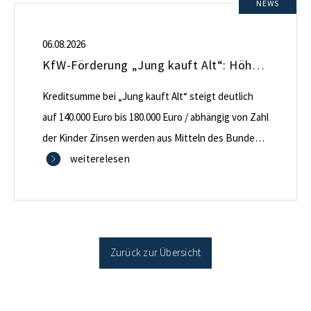
NEWS
06.08.2026
KfW-Förderung „Jung kauft Alt“: Höhere Kredite ab August 2026
Kreditsumme bei „Jung kauft Alt“ steigt deutlich
auf 140.000 Euro bis 180.000 Euro / abhängig von Zahl
der Kinder Zinsen werden aus Mitteln des Bundes
verbilligt: Heutiger Zins bei 0,53 Prozent effektiv bei
weiterelesen
35 Jahren Laufzeit und 10 Jahren Zinsbindung
Antragstellende verpflichten sich zu energetischer
Sanierung binnen 54 Monaten nach Förderzusage /
Sanierung in Einzelmaßnahmen […]
Zurück zur Übersicht