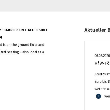
Aktueller 
: BARRIER FREE ACCESSIBLE
D!
nt is on the ground floor and
al heating – also ideal as a
06.08.2026
Kreditsumm
Euro bis 1
werden aus
0,53 Proze
wei
Zinsbindu