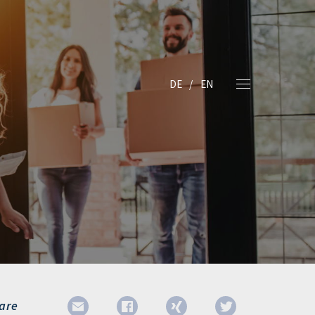
DE
EN
are