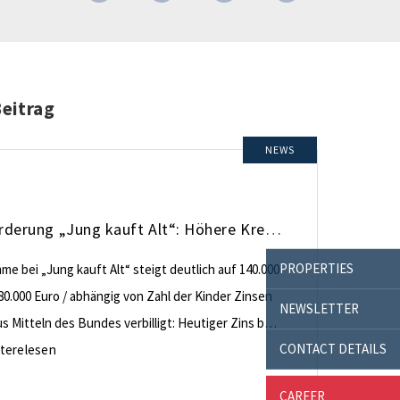
Beitrag
NEWS
KfW-Förderung „Jung kauft Alt“: Höhere Kredite ab August 2026
PROPERTIES
e bei „Jung kauft Alt“ steigt deutlich auf 140.000
80.000 Euro / abhängig von Zahl der Kinder Zinsen
NEWSLETTER
 Mitteln des Bundes verbilligt: Heutiger Zins bei
CONTACT DETAILS
nt effektiv bei 35 Jahren Laufzeit und 10 Jahren
terelesen
ng Antragstellende verpflichten sich zu
CAREER