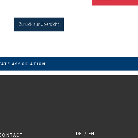
cher Sanierung binnen 54 Monaten nach
age / Sanierung in Einzelmaßnahmen […]
Zurück zur Übersicht
TATE ASSOCIATION
DE
EN
CONTACT