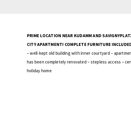
PRIME LOCATION NEAR KUDAMM AND SAVIGNYPLATZ
CITY APARTMENT! COMPLETE FURNITURE INCLUDE
– well-kept old building with inner courtyard – apartme
has been completely renovated – stepless access – centr
holiday home