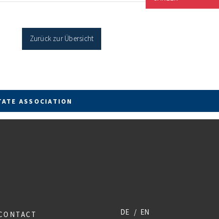
cher Sanierung binnen 54 Monaten nach
age / Sanierung in Einzelmaßnahmen […]
Zurück zur Übersicht
TATE ASSOCIATION
DE
EN
CONTACT