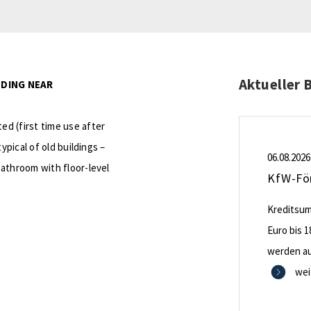
Aktueller 
LDING NEAR
d (first time use after
ypical of old buildings –
06.08.2026
athroom with floor-level
Kreditsumm
Euro bis 1
werden aus
0,53 Proze
wei
Zinsbindu