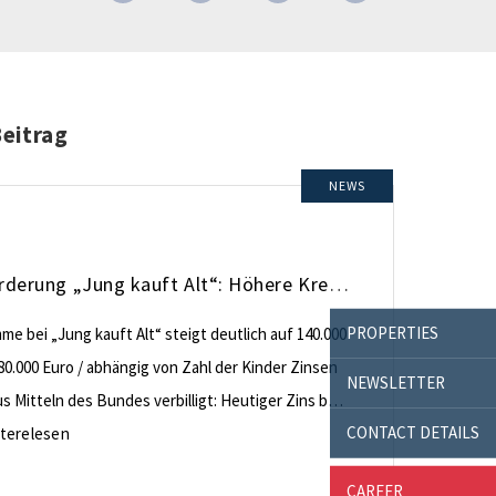
Beitrag
NEWS
KfW-Förderung „Jung kauft Alt“: Höhere Kredite ab August 2026
PROPERTIES
e bei „Jung kauft Alt“ steigt deutlich auf 140.000
80.000 Euro / abhängig von Zahl der Kinder Zinsen
NEWSLETTER
 Mitteln des Bundes verbilligt: Heutiger Zins bei
CONTACT DETAILS
nt effektiv bei 35 Jahren Laufzeit und 10 Jahren
terelesen
ng Antragstellende verpflichten sich zu
CAREER