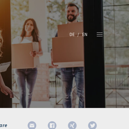
DE
EN
are