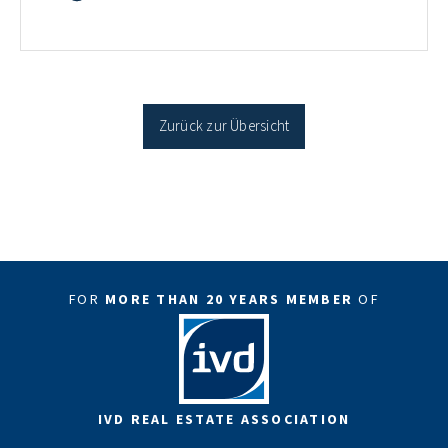
35 Jahren Laufzeit und 10 Jahren Zinsbindung
Antragstellende verpflichten sich zu energetischer
Sanierung binnen 54 Monaten nach Förderzusage /
Sanierung in Einzelmaßnahmen […]
Zurück zur Übersicht
FOR
MORE THAN 20 YEARS MEMBER
OF
IVD REAL ESTATE ASSOCIATION