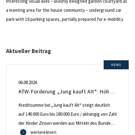
interesting visual axes – lavishly designed garden courtyard as
a meeting area for the house community – underground car
park with 16 parking spaces, partially prepared for e-mobility
Aktueller Beitrag
NEWS
06.08.2026
KfW-Förderung „Jung kauft Alt“: Höhere Kredite ab August 2026
Kreditsumme bei „Jung kauft Alt“ steigt deutlich
auf 140.000 Euro bis 180.000 Euro / abhängig von Zahl
der Kinder Zinsen werden aus Mitteln des Bundes
verbilligt: Heutiger Zins bei 0,53 Prozent effektiv bei
weiterelesen