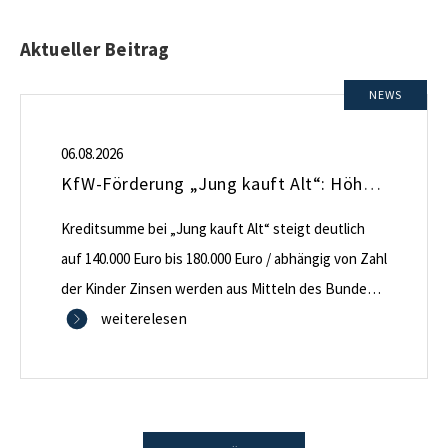
Aktueller Beitrag
NEWS
06.08.2026
KfW-Förderung „Jung kauft Alt“: Höhere Kredite ab August 2026
Kreditsumme bei „Jung kauft Alt“ steigt deutlich
auf 140.000 Euro bis 180.000 Euro / abhängig von Zahl
der Kinder Zinsen werden aus Mitteln des Bundes
verbilligt: Heutiger Zins bei 0,53 Prozent effektiv bei
weiterelesen
35 Jahren Laufzeit und 10 Jahren Zinsbindung
Antragstellende verpflichten sich zu energetischer
Sanierung binnen 54 Monaten nach Förderzusage /
Sanierung in Einzelmaßnahmen […]