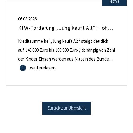
NEWS
06.08.2026
KfW-Förderung „Jung kauft Alt“: Höhere Kredite ab August 2026
Kreditsumme bei „Jung kauft Alt“ steigt deutlich
auf 140.000 Euro bis 180.000 Euro / abhängig von Zahl
der Kinder Zinsen werden aus Mitteln des Bundes
verbilligt: Heutiger Zins bei 0,53 Prozent effektiv bei
weiterelesen
35 Jahren Laufzeit und 10 Jahren Zinsbindung
Antragstellende verpflichten sich zu energetischer
Sanierung binnen 54 Monaten nach Förderzusage /
Sanierung in Einzelmaßnahmen […]
Zurück zur Übersicht