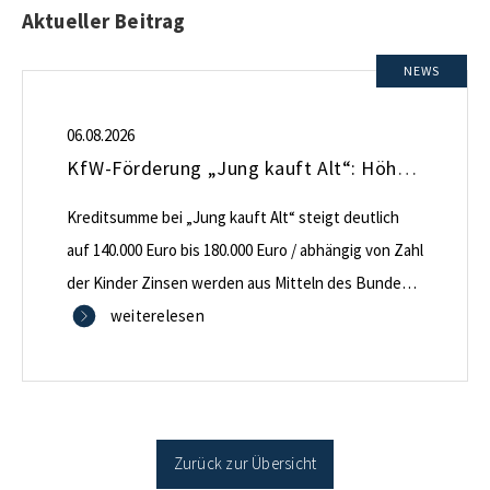
Aktueller Beitrag
NEWS
06.08.2026
KfW-Förderung „Jung kauft Alt“: Höhere Kredite ab August 2026
Kreditsumme bei „Jung kauft Alt“ steigt deutlich
auf 140.000 Euro bis 180.000 Euro / abhängig von Zahl
der Kinder Zinsen werden aus Mitteln des Bundes
verbilligt: Heutiger Zins bei 0,53 Prozent effektiv bei
weiterelesen
35 Jahren Laufzeit und 10 Jahren Zinsbindung
Antragstellende verpflichten sich zu energetischer
Sanierung binnen 54 Monaten nach Förderzusage /
Sanierung in Einzelmaßnahmen […]
Zurück zur Übersicht