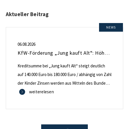
Aktueller Beitrag
NEWS
06.08.2026
KfW-Förderung „Jung kauft Alt“: Höhere Kredite ab August 2026
Kreditsumme bei „Jung kauft Alt“ steigt deutlich
auf 140.000 Euro bis 180.000 Euro / abhängig von Zahl
der Kinder Zinsen werden aus Mitteln des Bundes
verbilligt: Heutiger Zins bei 0,53 Prozent effektiv bei
weiterelesen
35 Jahren Laufzeit und 10 Jahren Zinsbindung
Antragstellende verpflichten sich zu energetischer
Sanierung binnen 54 Monaten nach Förderzusage /
Sanierung in Einzelmaßnahmen […]