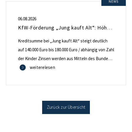
NEWS
06.08.2026
KfW-Förderung „Jung kauft Alt“: Höhere Kredite ab August 2026
Kreditsumme bei „Jung kauft Alt“ steigt deutlich
auf 140.000 Euro bis 180.000 Euro / abhängig von Zahl
der Kinder Zinsen werden aus Mitteln des Bundes
verbilligt: Heutiger Zins bei 0,53 Prozent effektiv bei
weiterelesen
35 Jahren Laufzeit und 10 Jahren Zinsbindung
Antragstellende verpflichten sich zu energetischer
Sanierung binnen 54 Monaten nach Förderzusage /
Sanierung in Einzelmaßnahmen […]
Zurück zur Übersicht