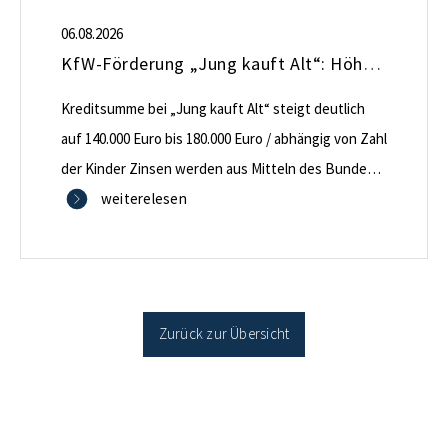
06.08.2026
KfW-Förderung „Jung kauft Alt“: Höhere Kredite ab August 2026
Kreditsumme bei „Jung kauft Alt“ steigt deutlich
auf 140.000 Euro bis 180.000 Euro / abhängig von Zahl
der Kinder Zinsen werden aus Mitteln des Bundes
verbilligt: Heutiger Zins bei 0,53 Prozent effektiv bei
weiterelesen
35 Jahren Laufzeit und 10 Jahren Zinsbindung
Antragstellende verpflichten sich zu energetischer
Sanierung binnen 54 Monaten nach Förderzusage /
Sanierung in Einzelmaßnahmen […]
Zurück zur Übersicht