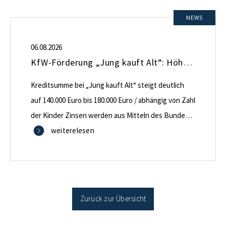
NEWS
06.08.2026
KfW-Förderung „Jung kauft Alt“: Höhere Kredite ab August 2026
Kreditsumme bei „Jung kauft Alt“ steigt deutlich
auf 140.000 Euro bis 180.000 Euro / abhängig von Zahl
der Kinder Zinsen werden aus Mitteln des Bundes
verbilligt: Heutiger Zins bei 0,53 Prozent effektiv bei
weiterelesen
35 Jahren Laufzeit und 10 Jahren Zinsbindung
Antragstellende verpflichten sich zu energetischer
Sanierung binnen 54 Monaten nach Förderzusage /
Sanierung in Einzelmaßnahmen […]
Zurück zur Übersicht