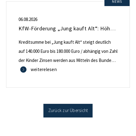
NEWS
06.08.2026
KfW-Förderung „Jung kauft Alt“: Höhere Kredite ab August 2026
Kreditsumme bei „Jung kauft Alt“ steigt deutlich
auf 140.000 Euro bis 180.000 Euro / abhängig von Zahl
der Kinder Zinsen werden aus Mitteln des Bundes
verbilligt: Heutiger Zins bei 0,53 Prozent effektiv bei
weiterelesen
35 Jahren Laufzeit und 10 Jahren Zinsbindung
Antragstellende verpflichten sich zu energetischer
Sanierung binnen 54 Monaten nach Förderzusage /
Sanierung in Einzelmaßnahmen […]
Zurück zur Übersicht