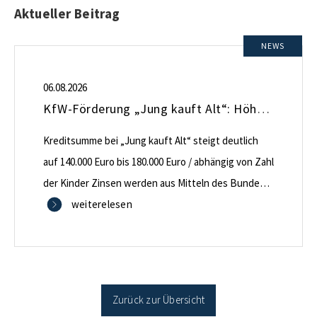
Aktueller Beitrag
NEWS
06.08.2026
KfW-Förderung „Jung kauft Alt“: Höhere Kredite ab August 2026
Kreditsumme bei „Jung kauft Alt“ steigt deutlich
auf 140.000 Euro bis 180.000 Euro / abhängig von Zahl
der Kinder Zinsen werden aus Mitteln des Bundes
verbilligt: Heutiger Zins bei 0,53 Prozent effektiv bei
weiterelesen
35 Jahren Laufzeit und 10 Jahren Zinsbindung
Antragstellende verpflichten sich zu energetischer
Sanierung binnen 54 Monaten nach Förderzusage /
Sanierung in Einzelmaßnahmen […]
Zurück zur Übersicht