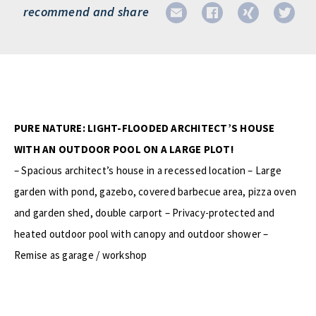
recommend and share
PURE NATURE: LIGHT-FLOODED ARCHITECT’S HOUSE
WITH AN OUTDOOR POOL ON A LARGE PLOT!
– Spacious architect’s house in a recessed location – Large
garden with pond, gazebo, covered barbecue area, pizza oven
and garden shed, double carport – Privacy-protected and
heated outdoor pool with canopy and outdoor shower –
Remise as garage / workshop