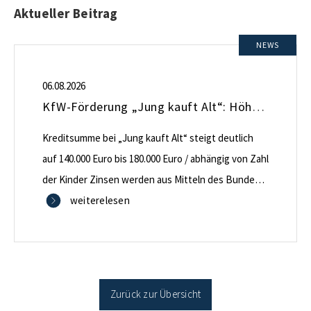
Aktueller Beitrag
NEWS
06.08.2026
KfW-Förderung „Jung kauft Alt“: Höhere Kredite ab August 2026
Kreditsumme bei „Jung kauft Alt“ steigt deutlich
auf 140.000 Euro bis 180.000 Euro / abhängig von Zahl
der Kinder Zinsen werden aus Mitteln des Bundes
verbilligt: Heutiger Zins bei 0,53 Prozent effektiv bei
weiterelesen
35 Jahren Laufzeit und 10 Jahren Zinsbindung
Antragstellende verpflichten sich zu energetischer
Sanierung binnen 54 Monaten nach Förderzusage /
Sanierung in Einzelmaßnahmen […]
Zurück zur Übersicht