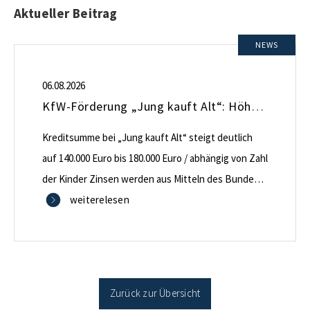
Aktueller Beitrag
NEWS
06.08.2026
KfW-Förderung „Jung kauft Alt“: Höhere Kredite ab August 2026
Kreditsumme bei „Jung kauft Alt“ steigt deutlich
auf 140.000 Euro bis 180.000 Euro / abhängig von Zahl
der Kinder Zinsen werden aus Mitteln des Bundes
verbilligt: Heutiger Zins bei 0,53 Prozent effektiv bei
weiterelesen
35 Jahren Laufzeit und 10 Jahren Zinsbindung
Antragstellende verpflichten sich zu energetischer
Sanierung binnen 54 Monaten nach Förderzusage /
Sanierung in Einzelmaßnahmen […]
Zurück zur Übersicht