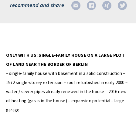
recommend and share
ONLY WITH US: SINGLE-FAMILY HOUSE ON A LARGE PLOT
OF LAND NEAR THE BORDER OF BERLIN
– single-family house with basement in a solid construction –
1972 single-storey extension – roof refurbished in early 2000 –
water / sewer pipes already renewed in the house – 2016 new
oil heating (gas is in the house) – expansion potential – large
garage