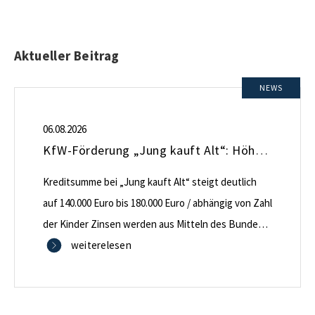
Aktueller Beitrag
NEWS
06.08.2026
KfW-Förderung „Jung kauft Alt“: Höhere Kredite ab August 2026
Kreditsumme bei „Jung kauft Alt“ steigt deutlich
auf 140.000 Euro bis 180.000 Euro / abhängig von Zahl
der Kinder Zinsen werden aus Mitteln des Bundes
verbilligt: Heutiger Zins bei 0,53 Prozent effektiv bei
weiterelesen
35 Jahren Laufzeit und 10 Jahren Zinsbindung
Antragstellende verpflichten sich zu energetischer
Sanierung binnen 54 Monaten nach Förderzusage /