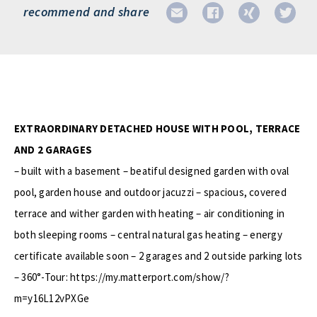
recommend and share
EXTRAORDINARY DETACHED HOUSE WITH POOL, TERRACE
AND 2 GARAGES
– built with a basement – beatiful designed garden with oval
pool, garden house and outdoor jacuzzi – spacious, covered
terrace and wither garden with heating – air conditioning in
both sleeping rooms – central natural gas heating – energy
certificate available soon – 2 garages and 2 outside parking lots
– 360°-Tour: https://my.matterport.com/show/?
m=y16L12vPXGe