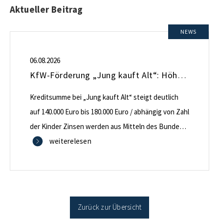
Aktueller Beitrag
NEWS
06.08.2026
KfW-Förderung „Jung kauft Alt“: Höhere Kredite ab August 2026
Kreditsumme bei „Jung kauft Alt“ steigt deutlich
auf 140.000 Euro bis 180.000 Euro / abhängig von Zahl
der Kinder Zinsen werden aus Mitteln des Bundes
verbilligt: Heutiger Zins bei 0,53 Prozent effektiv bei
weiterelesen
35 Jahren Laufzeit und 10 Jahren Zinsbindung
Antragstellende verpflichten sich zu energetischer
Sanierung binnen 54 Monaten nach Förderzusage /
Sanierung in Einzelmaßnahmen […]
Zurück zur Übersicht