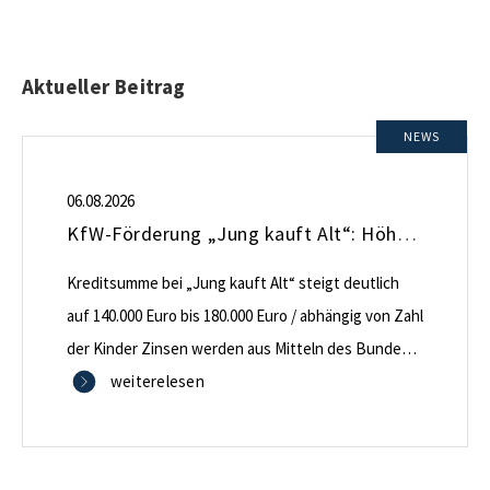
Aktueller Beitrag
NEWS
06.08.2026
KfW-Förderung „Jung kauft Alt“: Höhere Kredite ab August 2026
Kreditsumme bei „Jung kauft Alt“ steigt deutlich
auf 140.000 Euro bis 180.000 Euro / abhängig von Zahl
der Kinder Zinsen werden aus Mitteln des Bundes
verbilligt: Heutiger Zins bei 0,53 Prozent effektiv bei
weiterelesen
35 Jahren Laufzeit und 10 Jahren Zinsbindung
Antragstellende verpflichten sich zu energetischer
Sanierung binnen 54 Monaten nach Förderzusage /