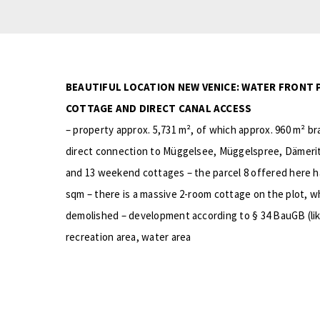
BEAUTIFUL LOCATION NEW VENICE: WATER FRONT
COTTAGE AND DIRECT CANAL ACCESS
– property approx. 5,731 m², of which approx. 960 m² br
direct connection to Müggelsee, Müggelspree, Dämeritz
and 13 weekend cottages – the parcel 8 offered here ha
sqm – there is a massive 2-room cottage on the plot, w
demolished – development according to § 34 BauGB (lik
recreation area, water area