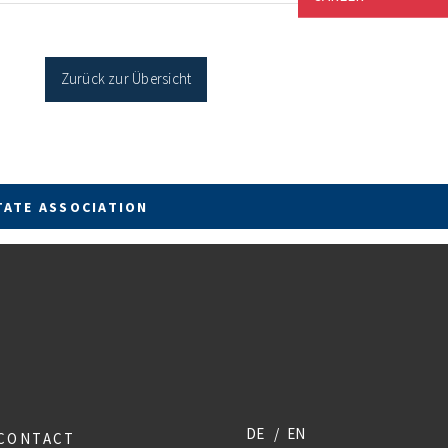
cher Sanierung binnen 54 Monaten nach
age / Sanierung in Einzelmaßnahmen […]
Zurück zur Übersicht
TATE ASSOCIATION
DE
EN
CONTACT