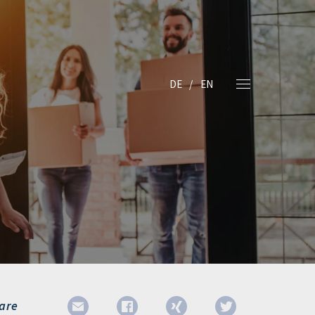
DE
EN
are