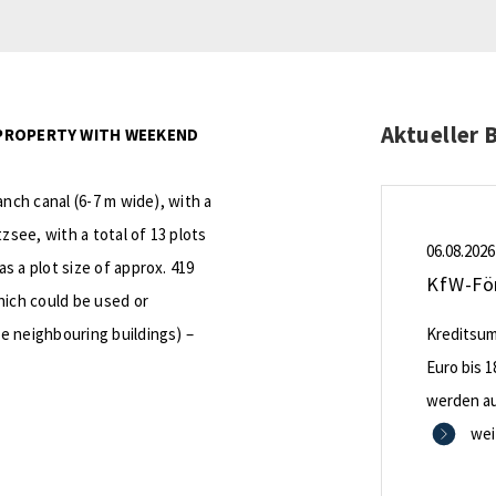
Aktueller 
 PROPERTY WITH WEEKEND
anch canal (6-7 m wide), with a
see, with a total of 13 plots
06.08.2026
s a plot size of approx. 419
hich could be used or
e neighbouring buildings) –
Kreditsumm
Euro bis 1
werden aus
0,53 Proze
wei
Zinsbindu