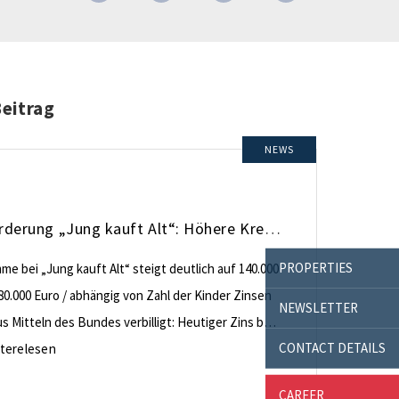
Beitrag
NEWS
KfW-Förderung „Jung kauft Alt“: Höhere Kredite ab August 2026
PROPERTIES
e bei „Jung kauft Alt“ steigt deutlich auf 140.000
80.000 Euro / abhängig von Zahl der Kinder Zinsen
NEWSLETTER
 Mitteln des Bundes verbilligt: Heutiger Zins bei
CONTACT DETAILS
nt effektiv bei 35 Jahren Laufzeit und 10 Jahren
terelesen
ng Antragstellende verpflichten sich zu
CAREER