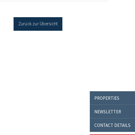
cher Sanierung binnen 54 Monaten nach
age / Sanierung in Einzelmaßnahmen […]
Zurück zur Übersicht
PROPERTIES
NEWSLETTER
CONTACT DETAILS