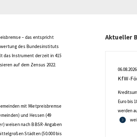
Aktueller 
reisbremse – das entspricht
uswertung des Bundesinstituts
t das Instrument derzeit in 415
sieren auf dem Zensus 2022.
06.08.2026
Kreditsumm
Euro bis 1
 Gemeinden mit Mietpreisbremse
werden aus
Gemeinden) und Hessen (49
0,53 Proze
wei
ner) weisen nach BBSR-Angaben
Zinsbindu
mittelgroßen Städten (50.000 bis