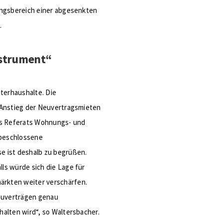
ungsbereich einer abgesenkten
.
nstrument“
eterhaushalte. Die
 Anstieg der Neuvertragsmieten
des Referats Wohnungs- und
 beschlossene
e ist deshalb zu begrüßen.
ls würde sich die Lage für
rkten weiter verschärfen.
Neuverträgen genau
alten wird“, so Waltersbacher.