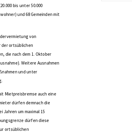
energetis
20.000 bis unter 50.000
Förderzus
Einwohner) und 68 Gemeinden mit
iedervermietung von
 der ortsüblichen
, die nach dem 1. Oktober
uausnahme). Weitere Ausnahmen
aßnahmen und unter
g.
mit Mietpreisbremse auch eine
ieter dürfen demnach die
ei Jahren um maximal 15
pungsgrenze dürfen diese
ur ortsüblichen