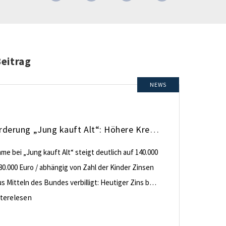
Beitrag
NEWS
KfW-Förderung „Jung kauft Alt“: Höhere Kredite ab August 2026
e bei „Jung kauft Alt“ steigt deutlich auf 140.000
80.000 Euro / abhängig von Zahl der Kinder Zinsen
 Mitteln des Bundes verbilligt: Heutiger Zins bei
nt effektiv bei 35 Jahren Laufzeit und 10 Jahren
terelesen
ng Antragstellende verpflichten sich zu