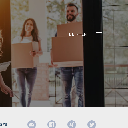
DE
EN
are