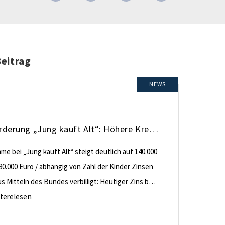
Beitrag
NEWS
KfW-Förderung „Jung kauft Alt“: Höhere Kredite ab August 2026
e bei „Jung kauft Alt“ steigt deutlich auf 140.000
80.000 Euro / abhängig von Zahl der Kinder Zinsen
 Mitteln des Bundes verbilligt: Heutiger Zins bei
nt effektiv bei 35 Jahren Laufzeit und 10 Jahren
terelesen
ng Antragstellende verpflichten sich zu