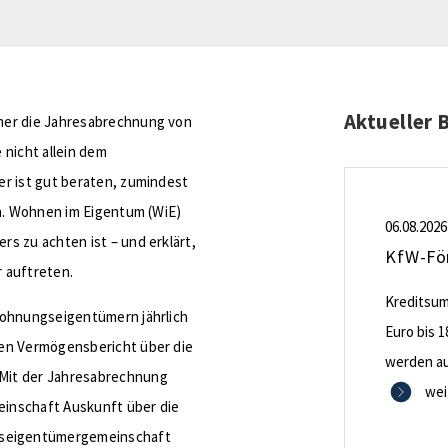
Aktueller 
mer die Jahresabrechnung von
e nicht allein dem
er ist gut beraten, zumindest
en. Wohnen im Eigentum (WiE)
06.08.2026
s zu achten ist – und erklärt,
 auftreten.
Kreditsumm
Wohnungseigentümern jährlich
Euro bis 1
nen Vermögensbericht über die
werden aus
Mit der Jahresabrechnung
0,53 Proze
wei
inschaft Auskunft über die
Zinsbindu
seigentümergemeinschaft