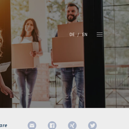
DE
EN
are