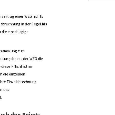
energetis
Förderzus
rvertrag einer WEG nichts
esabrechnung in der Regel
bis
 die einschlägige
ersammlung zum
altungsbeirat der WEG die
iese Pflicht ist im
 die einzelnen
ihre Einzelabrechnung
in des
).
ch den Beirat: