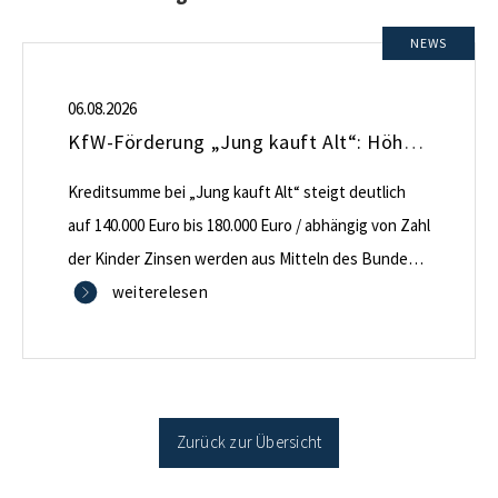
NEWS
06.08.2026
KfW-Förderung „Jung kauft Alt“: Höhere Kredite ab August 2026
Kreditsumme bei „Jung kauft Alt“ steigt deutlich
auf 140.000 Euro bis 180.000 Euro / abhängig von Zahl
der Kinder Zinsen werden aus Mitteln des Bundes
verbilligt: Heutiger Zins bei 0,53 Prozent effektiv bei
weiterelesen
35 Jahren Laufzeit und 10 Jahren Zinsbindung
Antragstellende verpflichten sich zu energetischer
Sanierung binnen 54 Monaten nach Förderzusage /
Sanierung in Einzelmaßnahmen […]
Zurück zur Übersicht