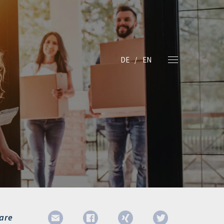
DE
EN
are