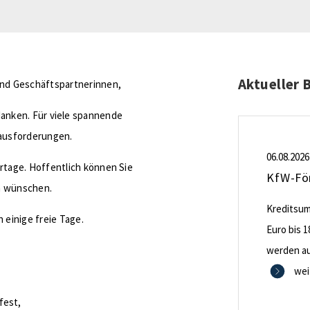
Aktueller 
nd Geschäftspartnerinnen,
danken. Für viele spannende
ausforderungen.
06.08.2026
rtage. Hoffentlich können Sie
ch wünschen.
Kreditsumm
 einige freie Tage.
Euro bis 1
!
werden aus
0,53 Proze
wei
Zinsbindu
fest,