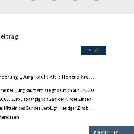
Beitrag
NEWS
KfW-Förderung „Jung kauft Alt“: Höhere Kredite ab August 2026
e bei „Jung kauft Alt“ steigt deutlich auf 140.000
80.000 Euro / abhängig von Zahl der Kinder Zinsen
 Mitteln des Bundes verbilligt: Heutiger Zins bei
nt effektiv bei 35 Jahren Laufzeit und 10 Jahren
terelesen
ng Antragstellende verpflichten sich zu
PROPERTIES