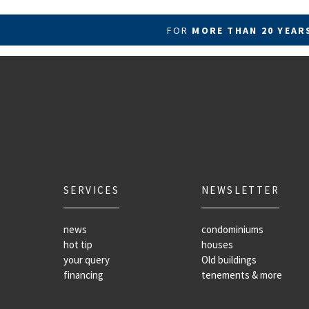
FOR
MORE THAN 20 YEA
SERVICES
NEWSLETTER
news
condominiums
hot tip
houses
your query
Old buildings
financing
tenements & more