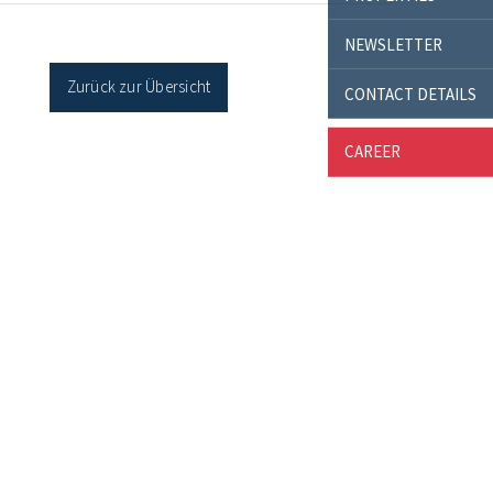
cher Sanierung binnen 54 Monaten nach
age / Sanierung in Einzelmaßnahmen […]
NEWSLETTER
Zurück zur Übersicht
CONTACT DETAILS
CAREER