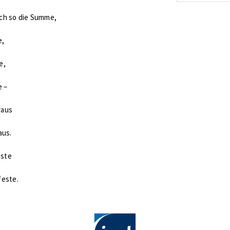
energetis
ich so die Summe,
Förderzus
e,
e,
e –
raus
aus.
este
feste.