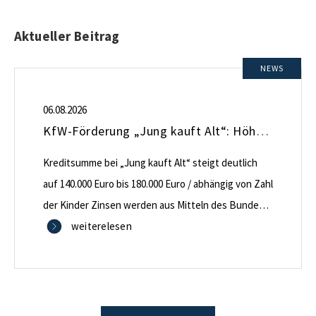
Aktueller Beitrag
NEWS
06.08.2026
KfW-Förderung „Jung kauft Alt“: Höhere Kredite ab August 2026
Kreditsumme bei „Jung kauft Alt“ steigt deutlich
auf 140.000 Euro bis 180.000 Euro / abhängig von Zahl
der Kinder Zinsen werden aus Mitteln des Bundes
verbilligt: Heutiger Zins bei 0,53 Prozent effektiv bei
weiterelesen
35 Jahren Laufzeit und 10 Jahren Zinsbindung
Antragstellende verpflichten sich zu energetischer
Sanierung binnen 54 Monaten nach Förderzusage /
Sanierung in Einzelmaßnahmen […]