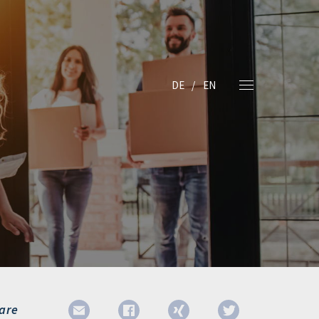
DE
EN
are