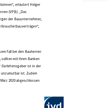
energetis
können“, erläutert Holger
Förderzus
erren (VPB). „Das
ungen der Bauunternehmer,
erbraucherbauverträgen“,
esem Fall bei den Bauherren
, sollten mit ihren Banken
Darlehensgeber ist in der
t unzumutbar ist. Zudem
 März 2020 abgeschlossen