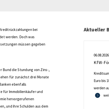
Aktueller 
 Kreditrückzahlungen bei
ndet werden. Doch was
aussetzungen müssen gegeben
06.08.2026
er Bund die Stundung von Zins-,
Kreditsumm
lehen für zunächst drei Monate
Euro bis 1
 Banken ebenfalls
werden aus
lfe für Immobilienkäufer und
0,53 Proze
wei
demie hervorgerufenen
Zinsbindu
en, und ihre Schulden aus dem