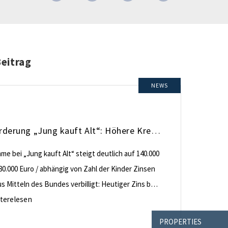
Beitrag
NEWS
KfW-Förderung „Jung kauft Alt“: Höhere Kredite ab August 2026
e bei „Jung kauft Alt“ steigt deutlich auf 140.000
80.000 Euro / abhängig von Zahl der Kinder Zinsen
 Mitteln des Bundes verbilligt: Heutiger Zins bei
nt effektiv bei 35 Jahren Laufzeit und 10 Jahren
terelesen
ng Antragstellende verpflichten sich zu
PROPERTIES