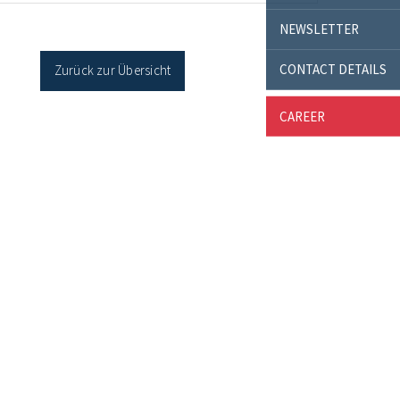
cher Sanierung binnen 54 Monaten nach
NEWSLETTER
age / Sanierung in Einzelmaßnahmen […]
CONTACT DETAILS
Zurück zur Übersicht
CAREER