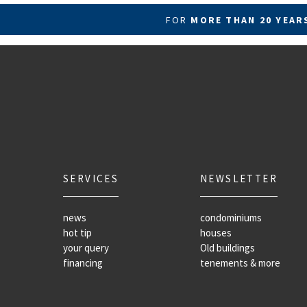
FOR
MORE THAN 20 YEA
SERVICES
NEWSLETTER
news
condominiums
hot tip
houses
your query
Old buildings
financing
tenements & more