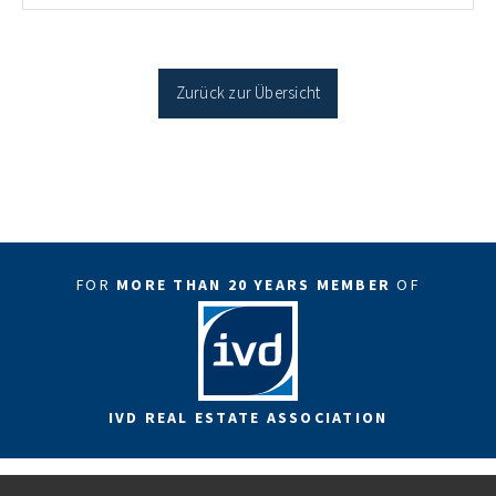
Antragstellende verpflichten sich zu energetischer
Sanierung binnen 54 Monaten nach Förderzusage /
Sanierung in Einzelmaßnahmen […]
Zurück zur Übersicht
FOR
MORE THAN 20 YEARS MEMBER
OF
IVD REAL ESTATE ASSOCIATION