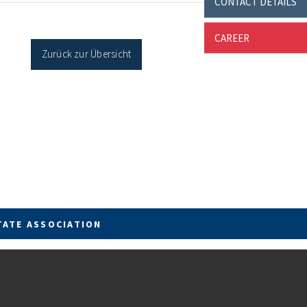
CONTACT DETAILS
cher Sanierung binnen 54 Monaten nach
age / Sanierung in Einzelmaßnahmen […]
CAREER
Zurück zur Übersicht
TATE ASSOCIATION