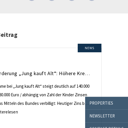
Beitrag
NEWS
KfW-Förderung „Jung kauft Alt“: Höhere Kredite ab August 2026
e bei „Jung kauft Alt“ steigt deutlich auf 140.000
80.000 Euro / abhängig von Zahl der Kinder Zinsen
PROPERTIES
 Mitteln des Bundes verbilligt: Heutiger Zins bei
nt effektiv bei 35 Jahren Laufzeit und 10 Jahren
terelesen
NEWSLETTER
ng Antragstellende verpflichten sich zu