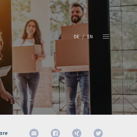
DE
EN
are