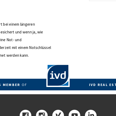
energetis
Förderzus
rt bei einem längeren
esichert und wenn ja, wie
eine Not- und
derzeit mit einem Notschlüssel
fnet werden kann.
RS MEMBER
OF
IVD REAL ES