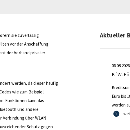
Aktueller 
ofern sie zuverlässig
ollten vor der Anschaffung
nt der Verband privater
06.08.2026
ändert werden, da dieser häufig
Kreditsumm
n Codes wie zum Beispiel
Euro bis 1
me-Funktionen kann das
werden aus
luetooth und andere
0,53 Proze
wei
ner Verbindung über WLAN
Zinsbindu
 ausreichender Schutz gegen